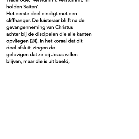
holden Saiten’.
Het eerste deel eindigt met een
cliffhanger. De luisteraar blijft na de
gevangenneming van Christus
achter bij de discipelen die alle kanten
opvliegen (24). In het koraal dat dit
deel afsluit, zingen de
gelovigen dat ze bij Jezus willen
blijven, maar die is uit beeld,
weggevoerd uit Gethsemane (25). Na
de
pauze (vroeger het moment van de
preek) zingt de tenor ‘Mein Tröster ist
nicht mehr bei mir’, zodat de
luisteraar meteen weer in het verhaal zit
(26). Waar is Jezus?
Naar het slot neemt het drama toe, met
het verdriet én de dankbaarheid voor
Jezus’ dood. In de zeer
fraaie basaria (36) – volgens Koolstra